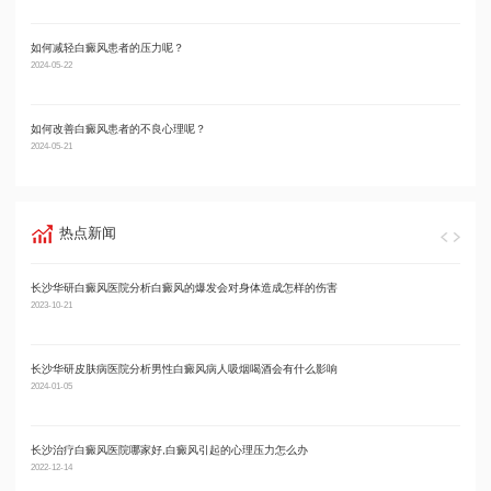
如何减轻白癜风患者的压力呢？
男性
2024-05-22
2024-05
如何改善白癜风患者的不良心理呢？
男性
2024-05-21
2024-05
热点新闻
长沙华研白癜风医院分析白癜风的爆发会对身体造成怎样的伤害
长沙
2023-10-21
2023-10
长沙华研皮肤病医院分析男性白癜风病人吸烟喝酒会有什么影响
白癜
2024-01-05
2024-05
长沙治疗白癜风医院哪家好,白癜风引起的心理压力怎么办
长沙
2022-12-14
2024-02