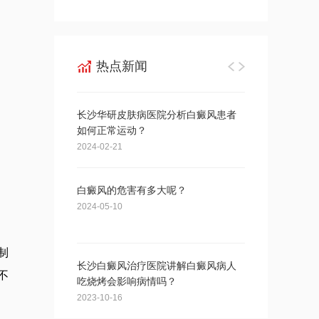
2024-05-20
热点新闻
长沙华研皮肤病医院分析白癜风患者
可以采取哪些措
如何正常运动？
2024-04-27
2024-02-21
白癜风的危害有多大呢？
长沙华研皮肤病
在日常生活中应
2024-05-10
2024-01-16
制
长沙白癜风治疗医院讲解白癜风病人
足部白癜风的症
不
吃烧烤会影响病情吗？
2023-08-15
2023-10-16