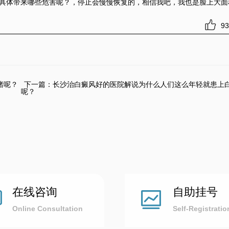
风具体带来哪些危害呢？
，停止会慢慢恢复的，相信我吧，我也是脸上大面
93
绪呢？
下一篇：
长沙治白癜风好的医院解说为什么人们这么年轻就患上
呢？
在线咨询
自助挂号
Online Consultation
Self-Registratio