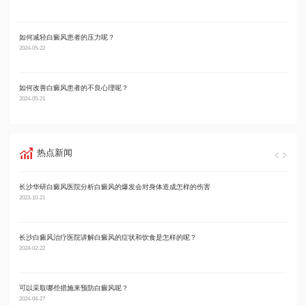
如何减轻白癜风患者的压力呢？
男性
2024-05-22
2024-05
如何改善白癜风患者的不良心理呢？
男性
2024-05-21
2024-05
热点新闻
长沙华研白癜风医院分析白癜风的爆发会对身体造成怎样的伤害
长沙
2023-10-21
2024-01
长沙白癜风治疗医院讲解白癜风的症状和饮食是怎样的呢？
长沙
2024-02-22
2023-10
可以采取哪些措施来预防白癜风呢？
长沙
2024-04-27
2022-11