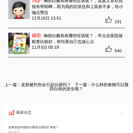
冯梦
: 胸部白癜风有哪些症状呢？
，这篇文章对我
很有帮助啊，因为我的症状也和上面差不多，给小
编点赞拉
12月18日 13:51
191
褚听
: 胸部白癜风有哪些症状呢？
，早点去医院做
检查比较好，有结果自己也放心点
11月3日 00:18
540
上一篇：
皮肤被灼伤会引起白斑吗？
下一篇：
什么样的食物可以预
防白斑的发生呢？
最新动态
患者该如何预防白癜风白斑的扩散呢？
男性
2024-05-22
2024-05