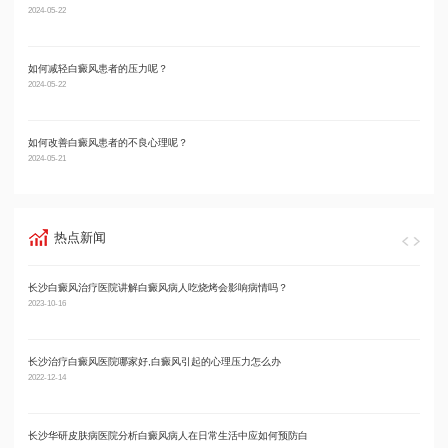
2024-05-22
2024-05
如何减轻白癜风患者的压力呢？
男性
2024-05-22
2024-05
如何改善白癜风患者的不良心理呢？
男性
2024-05-21
2024-05
热点新闻
长沙白癜风治疗医院讲解白癜风病人吃烧烤会影响病情吗？
长沙
2023-10-16
2024-02
长沙治疗白癜风医院哪家好,白癜风引起的心理压力怎么办
长沙
2022-12-14
2024-02
长沙华研皮肤病医院分析白癜风病人在日常生活中应如何预防白
长沙