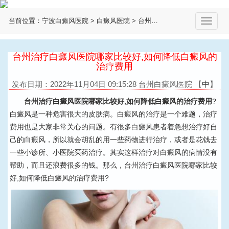
当前位置：
宁波白癜风医院
>
白癜风医院
>
台州白癜风医院
>
切
换
导
航
台州治疗白癜风医院哪家比较好,如何降低白癜风的
治疗费用
发布日期：2022年11月04日 09:15:28 台州白癜风医院
【
中
】
台州治疗白癜风医院哪家比较好,如何降低白癜风的治疗费用
?
白癜风是一种危害很大的皮肤病。白癜风的治疗是一个难题，治疗
费用也是大家非常关心的问题。有很多白癜风患者着急想治疗好自
己的白癜风，所以就会胡乱的用一些药物进行治疗，或者是花钱去
一些小诊所、小医院买药治疗。其实这样治疗对白癜风的病情没有
帮助，而且还浪费很多的钱。那么，台州治疗白癜风医院哪家比较
好,如何降低白癜风的治疗费用?