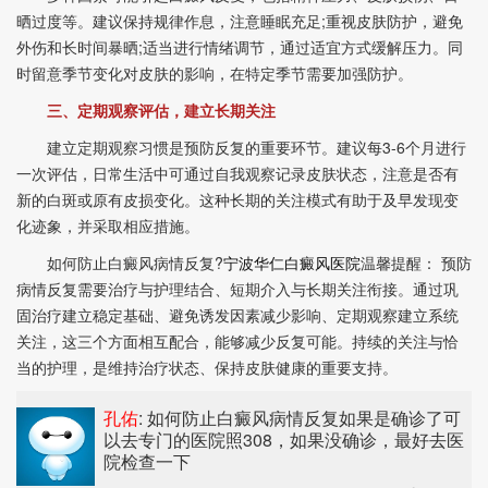
晒过度等。建议保持规律作息，注意睡眠充足;重视皮肤防护，避免
外伤和长时间暴晒;适当进行情绪调节，通过适宜方式缓解压力。同
时留意季节变化对皮肤的影响，在特定季节需要加强防护。
三、定期观察评估，建立长期关注
建立定期观察习惯是预防反复的重要环节。建议每3-6个月进行
一次评估，日常生活中可通过自我观察记录皮肤状态，注意是否有
新的白斑或原有皮损变化。这种长期的关注模式有助于及早发现变
化迹象，并采取相应措施。
如何防止白癜风病情反复?
宁波华仁白癜风医院
温馨提醒： 预防
病情反复需要治疗与护理结合、短期介入与长期关注衔接。通过巩
固治疗建立稳定基础、避免诱发因素减少影响、定期观察建立系统
关注，这三个方面相互配合，能够减少反复可能。持续的关注与恰
当的护理，是维持治疗状态、保持皮肤健康的重要支持。
孔佑
: 如何防止白癜风病情反复
如果是确诊了可
以去专门的医院照308，如果没确诊，最好去医
院检查一下