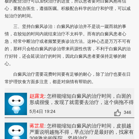
极的配合治疗可以加快治疗的进度，所以患者要对白癜风抱有信
心，要配合医生，遵循医嘱。积极配合科学的治疗和护理，可以减
短治疗的时间。
三、坚持白癜风诊治：白癜风的诊治并不是说一蹴而就的事
情，在较短的时间内就结束治疗不太科学。而有的白癜风患者心
急，经常中断治疗或者频繁更换诊治方法。这种心态是万万不可有
的，那样只会给白癜风的诊治带来药源性伤害，不利于白癜风的治
疗好转，还会延误治疗的时间，因此白癜风患者要保持足够的耐
心。
白癜风治疗需要花费时间要有足够的耐心，除了治疗也要在日
常护理饮食方面多注意，都是对病情有帮助的。
赵露龙
: 怎样能缩短白癜风的治疗时间
，白斑的
形成很慢，发现了就需要去治疗，这个病拖不得
5月4日 19:24
346
蒋芷星
: 怎样能缩短白癜风的治疗时间
，皮损越
严重说明越拖不得，早点治疗是最好的，找家有
308激光的医院，坚持治疗