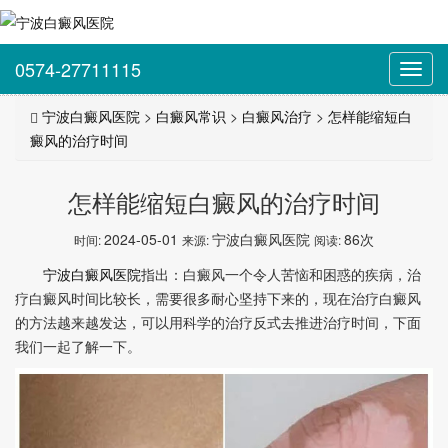
0574-27711115
Toggl
navig
宁波白癜风医院
>
白癜风常识
>
白癜风治疗
>
怎样能缩短白
癜风的治疗时间
怎样能缩短白癜风的治疗时间
2024-05-01
宁波白癜风医院
86次
时间:
来源:
阅读:
宁波白癜风医院
指出：白癜风一个令人苦恼和困惑的疾病，治
疗白癜风时间比较长，需要很多耐心坚持下来的，现在治疗白癜风
的方法越来越发达，可以用科学的治疗反式去推进治疗时间，下面
我们一起了解一下。