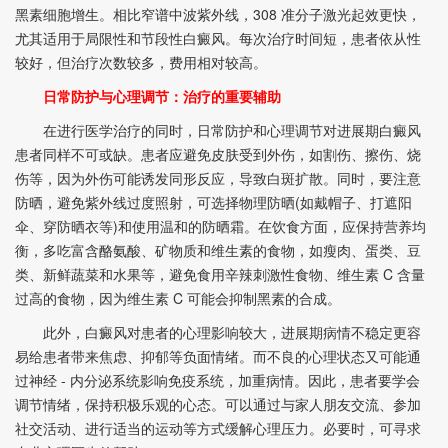
黑素细胞增生。相比窄谱中波紫外线，308 准分子激光起效更快，
尤其适用于局限性和节段性白癜风。每次治疗时间短，患者依从性
较好，但治疗次数较多，费用相对较高。
日常防护与心理调节：治疗的重要辅助
在进行医学治疗的同时，日常防护和心理调节对进展期白癜风
患者同样不可或缺。患者应避免皮肤受到外伤，如割伤、擦伤、烧
伤等，因为外伤可能诱发同形反应，导致白斑扩散。同时，要注意
防晒，避免紫外线过度照射，可选择物理防晒(如戴帽子、打遮阳
伞、穿防晒衣等)和使用温和的防晒霜。在饮食方面，应保持营养均
衡，多吃富含酪氨酸、矿物质和维生素的食物，如瘦肉、蛋类、豆
类、新鲜蔬菜和水果等，避免食用辛辣刺激性食物、维生素 C 含量
过高的食物，因为维生素 C 可能会抑制黑素的合成。
此外，白癜风对患者的心理影响较大，进展期病情不稳定更容
易给患者带来焦虑、抑郁等负面情绪。而不良的心理状态又可能通
过神经 - 内分泌系统影响免疫系统，加重病情。因此，患者要学会
调节情绪，保持积极乐观的心态。可以通过与家人朋友交流、参加
社交活动、进行适当的运动等方式缓解心理压力。必要时，可寻求