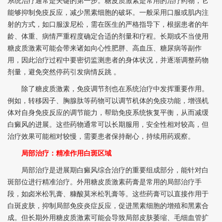
系统治疗通常是关键的第一步。糖皮质激素是常用的治疗药物，它
能够抑制免疫反应，减少黑素细胞的破坏。一般采用口服或肌内注
射的方式，如口服泼尼松，需在医生的严格指导下，根据患者的年
龄、体重、病情严重程度确定合适的剂量和疗程。长期或不当使用
糖皮质激素可能会带来诸如向心性肥胖、高血压、糖尿病等副作
用，因此治疗过程中要密切监测患者的身体状况，并逐渐调整药物
剂量，避免突然停药引发病情反跳 。
除了糖皮质激素，免疫调节剂也在系统治疗中发挥重要作用。
例如，转移因子、胸腺肽等药物可以调节机体的免疫功能，增强机
体对自身免疫反应的调节能力，帮助免疫系统恢复平衡，从而减缓
白癜风的进展。这些药物通常可以长期服用，安全性相对较高，但
治疗效果可能相对较慢，需要患者保持耐心，持续用药观察。
局部治疗：精准作用白斑区域
局部治疗是进展期白癜风综合治疗的重要组成部分，能针对白
斑部位进行精准治疗。外用糖皮质激素药膏是常用的局部治疗手
段，如卤米松乳膏、糠酸莫米松乳膏等。这些药膏可以直接作用于
白斑皮肤，抑制局部免疫炎症反应，促进黑素细胞的增殖和黑素合
成。但长期外用糖皮质激素可能会导致局部皮肤萎缩、毛细血管扩