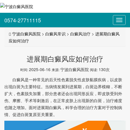
0574-27711115
Toggl
navig
宁波白癜风医院
>
白癜风常识
>
白癜风治疗
>
进展期白癜风
应如何治疗
进展期白癜风应如何治疗
2025-06-16
宁波白癜风医院
130次
时间:
来源:
阅读:
白癜风是一种常见的后天性色素脱失性皮肤黏膜疾病，以皮肤
出现白斑为主要特征。当病情发展到进展期，白斑边界模糊，不断
扩大，色素脱失加重，部分患者还会出现同形反应，即皮肤受到外
伤、摩擦、手术等刺激后，在正常皮肤上出现新的白斑，治疗难度
也随之增加。面对进展期白癜风，科学合理的治疗方案对于控制病
情、促进白斑复原至关重要。