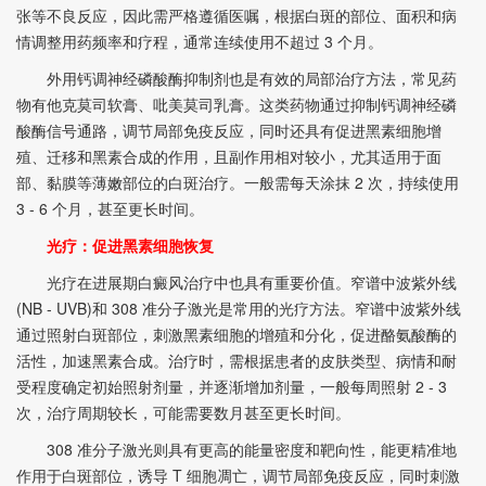
张等不良反应，因此需严格遵循医嘱，根据白斑的部位、面积和病
情调整用药频率和疗程，通常连续使用不超过 3 个月。
外用钙调神经磷酸酶抑制剂也是有效的局部治疗方法，常见药
物有他克莫司软膏、吡美莫司乳膏。这类药物通过抑制钙调神经磷
酸酶信号通路，调节局部免疫反应，同时还具有促进黑素细胞增
殖、迁移和黑素合成的作用，且副作用相对较小，尤其适用于面
部、黏膜等薄嫩部位的白斑治疗。一般需每天涂抹 2 次，持续使用
3 - 6 个月，甚至更长时间。
光疗：促进黑素细胞恢复
光疗在进展期白癜风治疗中也具有重要价值。窄谱中波紫外线
(NB - UVB)和 308 准分子激光是常用的光疗方法。窄谱中波紫外线
通过照射白斑部位，刺激黑素细胞的增殖和分化，促进酪氨酸酶的
活性，加速黑素合成。治疗时，需根据患者的皮肤类型、病情和耐
受程度确定初始照射剂量，并逐渐增加剂量，一般每周照射 2 - 3
次，治疗周期较长，可能需要数月甚至更长时间。
308 准分子激光则具有更高的能量密度和靶向性，能更精准地
作用于白斑部位，诱导 T 细胞凋亡，调节局部免疫反应，同时刺激