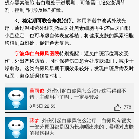
残存黑素细胞;若白斑处于进展期，可能需口服免疫调节
剂，控制 “同形反应” 扩散。
3、稳定期可联合修复治疗。
常用窄谱中波紫外线光
疗，通过温和紫外线刺激白斑处黑素细胞再生;若白斑面积
小且稳定，也可考虑自体表皮移植，将健康皮肤的黑素细胞
移植到白斑处，促进色素复原。
宁波华仁白癜风医院
特别提醒：避免白斑部位再次受
伤，外出严格防晒，同时保持伤口愈合处皮肤滋润，减少干
燥刺激。这类白癜风早期干预效果较好，发现白斑后需及时
就医，避免延误修复时机。
吴雨俊
: 外伤引起白癜风怎么治疗
这写得很不
错，主编用心了啊，一定要转发
8月5日 22:53
778
蒋梦
: 外伤引起白癜风怎么治疗
，白癜风有很大
一部分原因都是因为长期晒出来的，暴晒对皮肤
的损伤很大