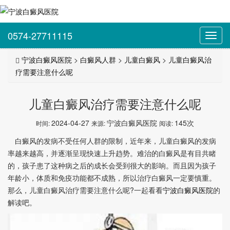
0574-27711115
Toggl
navig
宁波白癜风医院
>
白癜风人群
>
儿童白癜风
>
儿童白癜风治
疗需要注意什么呢
儿童白癜风治疗需要注意什么呢
2024-04-27
宁波白癜风医院
145次
时间:
来源:
阅读:
白癜风的发病不受任何人群的限制，近年来，儿童白癜风的发病
率越来越高，并逐渐呈现快速上升趋势。难治的白癜风是有目共睹
的，孩子患了这种病之后的成长会受到很大的影响。而且因为孩子
年龄小，体质和免疫功能都不成熟，所以治疗白癜风一定要慎重。
那么，儿童白癜风治疗需要注意什么呢?一起看看
宁波白癜风医院
的
解读吧。