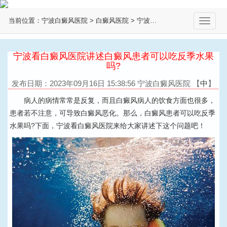
当前位置：
宁波白癜风医院
>
白癜风医院
>
宁波白癜风医院
>
切
换
导
航
宁波看白癜风医院讲述白癜风患者可以吃反季水果
吗?
发布日期：2023年09月16日 15:38:56 宁波白癜风医院
【
中
】
病人的病情常常是反复，而且白癜风病人的饮食方面也很多，
患者若不注意，可导致白癜风恶化。那么，白癜风患者可以吃反季
水果吗?下面，宁波看白癜风医院来给大家讲述下这个问题吧！