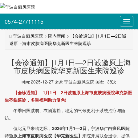
0574-27711115
Toggl
navig
宁波白癜风医院
>
院内新闻
>
【会诊通知】|1月1日—2日诚
邀原上海市皮肤病医院华克新医生来院巡诊
【会诊通知】|1月1日—2日诚邀原上海
市皮肤病医院华克新医生来院巡诊
2025-12-27
宁波白癜风医院
138次
时间:
来源:
阅读:
【会诊通知】 | 1月1日—2日诚邀原上海市皮肤病医院华克新医
生莅临巡诊，多重福利助力复色!
冬季日照减弱、衣物遮挡，稳定的气候更利于系统治疗与随
访。
值此元旦来临之际，
2026年1月1—2日
，
宁波华仁白癜风医院
特邀
原上海市皮肤病医院【华克新医生】
来院开展联合巡诊。提供