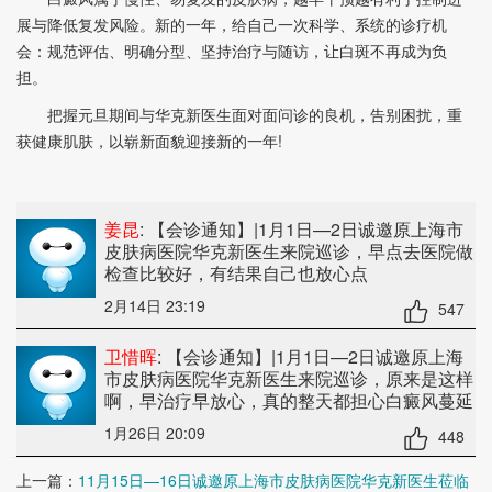
展与降低复发风险。新的一年，给自己一次科学、系统的诊疗机
会：规范评估、明确分型、坚持治疗与随访，让白斑不再成为负
担。
把握元旦期间与华克新医生面对面问诊的良机，告别困扰，重
获健康肌肤，以崭新面貌迎接新的一年!
姜昆
: 【会诊通知】|1月1日—2日诚邀原上海市
皮肤病医院华克新医生来院巡诊
，早点去医院做
检查比较好，有结果自己也放心点
2月14日 23:19
547
卫惜晖
: 【会诊通知】|1月1日—2日诚邀原上海
市皮肤病医院华克新医生来院巡诊
，原来是这样
啊，早治疗早放心，真的整天都担心白癜风蔓延
1月26日 20:09
448
上一篇：
11月15日—16日诚邀原上海市皮肤病医院华克新医生莅临