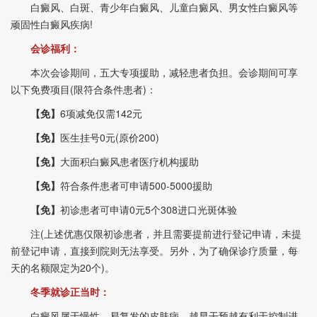
白癜风、白斑、青少年白癜风、儿童白癜风、男女性白癜风等
顽固性白癜风疾病!
会诊福利：
本次会诊期间，五大专项援助，减轻患者负担。会诊期间可享
以下免费项目(限符合条件患者)：
【免】
6项减免仅需142元
【免】
医生挂号0元(原价200)
【免】
大面积白癜风患者医疗机构援助
【免】
符合条件患者可申请500-5000援助
【免】
初诊患者可申请0元5个308进口光斑体验
注(上述优惠仅限初诊患者，并且需要提前进行登记申请，未提
前登记申请，直接到院则无法享受。另外，为了确保诊疗质量，每
天的名额限定为20个)。
冬季就诊正当时：
白癜风属于慢性、易复发的皮肤病，越早干预越有利于控制进