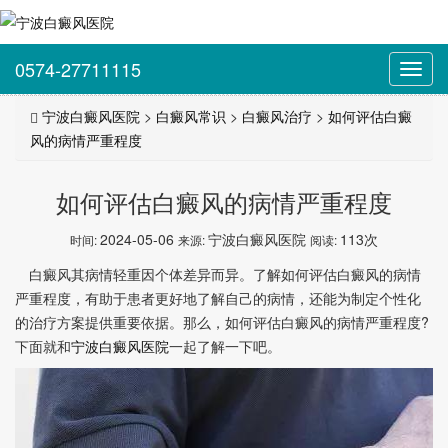
0574-27711115
Toggl
navig
宁波白癜风医院
>
白癜风常识
>
白癜风治疗
>
如何评估白癜
风的病情严重程度
如何评估白癜风的病情严重程度
2024-05-06
宁波白癜风医院
113次
时间:
来源:
阅读:
白癜风其病情轻重因个体差异而异。了解如何评估白癜风的病情
严重程度，有助于患者更好地了解自己的病情，还能为制定个性化
的治疗方案提供重要依据。那么，如何评估白癜风的病情严重程度?
下面就和
宁波白癜风医院
一起了解一下吧。