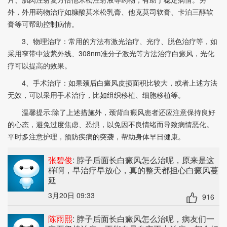
外，外用药物治疗如糠酸莫米松乳膏、他克莫司软膏、卡泊三醇软
膏等可帮助控制病情。
3、物理治疗：常用的方法有激光治疗、光疗、脱色治疗等，如
采用窄带中波紫外线、308nm准分子激光等方法治疗白癜风，光化
疗可以提高的效果。
4、手术治疗：如果颈后白癜风皮损面积比较大，或者上述方法
无效，可以采用手术治疗，比如组织移植、细胞移植等。
温馨提示:除了上述措施外，颈背白癜风患者还应注意保持良好
的心态，避免过度焦虑、恐惧，以免因不良情绪而导致病情恶化。
平时多注意护理，预防疾病的突袭，帮助身体早日健康。
张碧俊
: 脖子后面长白癜风怎么治呢
，原来是这
样啊，早治疗早放心，真的整天都担心白癜风蔓
延
3月20日 09:33
916
陈雨熙
: 脖子后面长白癜风怎么治呢
，病友们一